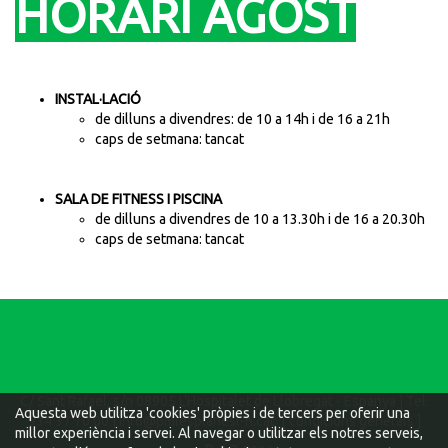
HORARI AGOST
INSTAL·LACIÓ
de dilluns a divendres: de 10 a 14h i de 16 a 21h
caps de setmana: tancat
SALA DE FITNESS I PISCINA
de dilluns a divendres de 10 a 13.30h i de 16 a 20.30h
caps de setmana: tancat
C/ Sant Rafael, s/n 08905 L'Hospitalet de Llobregat - Espanya | Tel.
Aquesta web utilitza 'cookies' pròpies i de tercers per oferir una
934 37 70 00 | info@pmlesplanesl-h.cat [
condicions generals
]
millor experiència i servei. Al navegar o utilitzar els notres serveis,